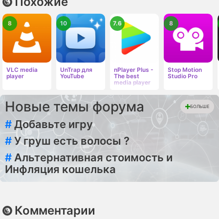
Похожие
8
10
7.6
8
VLC media
UnTrap для
nPlayer Plus -
Stop Motion
player
YouTube
The best
Studio Pro
media player
Новые темы форума
БОЛЬШЕ
#
Добавьте игру
#
У груш есть волосы ?
#
Альтернативная стоимость и
Инфляция кошелька
Комментарии