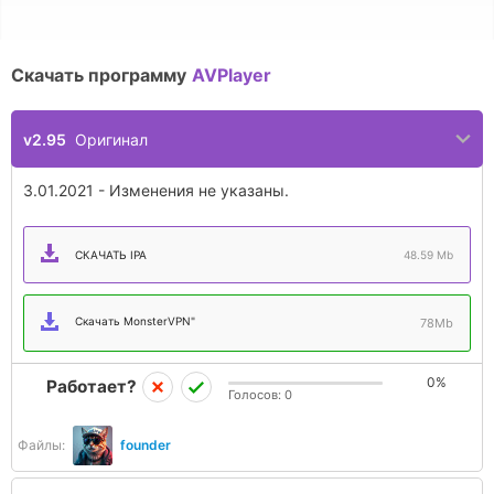
Скачать программу
AVPlayer
v2.95
Оригинал
3.01.2021 - Изменения не указаны.
СКАЧАТЬ IPA
48.59 Mb
Скачать MonsterVPN"
78Mb
0%
Работает?
Голосов:
0
Файлы:
founder