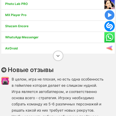
Photo Lab PRO
Slay the Spire 2
MX Player Pro
HAAK
Shazam Encore
Grand Theft Auto: San Andreas
WhatsApp Messenger
AirDroid
Lucky Patcher
Новые отзывы
Root Explorer
В целом, игра не плохая, но есть одна особенность
Clean Master
в геймплее которая делает ее слишком нудной.
Игра является автобатлером, и соответственно
Kate Mobile
основа всего - стратегия. Игроку необходимо
собрать команду из 5-6 различных персонажей и
Freedom
решать какой из них требует новых рекрутов.