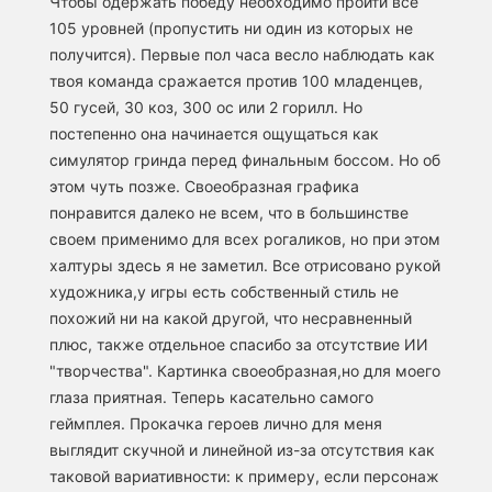
Чтобы одержать победу необходимо пройти все
105 уровней (пропустить ни один из которых не
получится). Первые пол часа весло наблюдать как
твоя команда сражается против 100 младенцев,
50 гусей, 30 коз, 300 ос или 2 горилл. Но
постепенно она начинается ощущаться как
симулятор гринда перед финальным боссом. Но об
этом чуть позже. Своеобразная графика
понравится далеко не всем, что в большинстве
своем применимо для всех рогаликов, но при этом
халтуры здесь я не заметил. Все отрисовано рукой
художника,у игры есть собственный стиль не
похожий ни на какой другой, что несравненный
плюс, также отдельное спасибо за отсутствие ИИ
"творчества". Картинка своеобразная,но для моего
глаза приятная. Теперь касательно самого
геймплея. Прокачка героев лично для меня
выглядит скучной и линейной из-за отсутствия как
таковой вариативности: к примеру, если персонаж