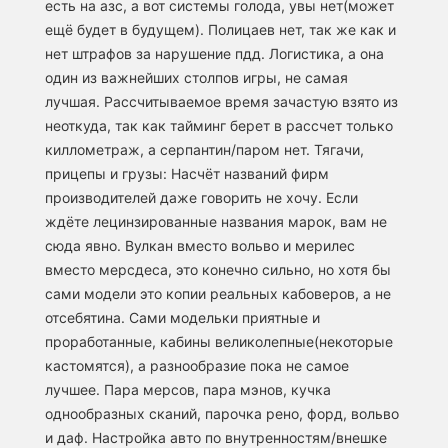
есть на азс, а вот системы голода, увы нет(может
ещё будет в будущем). Полицаев нет, так же как и
нет штрафов за нарушение пдд. Логистика, а она
один из важнейших столпов игры, не самая
лучшая. Рассчитываемое время зачастую взято из
неоткуда, так как тайминг берет в рассчет только
киллометраж, а серпантин/паром нет. Тягачи,
прицепы и грузы: Насчёт названий фирм
производителей даже говорить не хочу. Если
ждёте лецинзированные названия марок, вам не
сюда явно. Вулкан вместо вольво и мерилес
вместо мерсдеса, это конечно сильно, но хотя бы
сами модели это копии реальных кабоверов, а не
отсебятина. Сами модельки приятные и
проработанные, кабины великолепные(некоторые
кастомятся), а разнообразие пока не самое
лучшее. Пара мерсов, пара мэнов, кучка
однообразных сканий, парочка рено, форд, вольво
и даф. Настройка авто по внутренностям/внешке