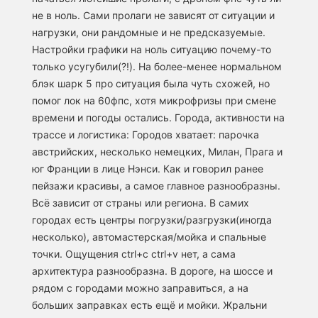
не в ноль. Сами пролаги не зависят от ситуации и
нагрузки, они рандомные и не предсказуемые.
Настройки графики на ноль ситуацию почему-то
только усугубили(?!). На более-менее нормальном
блэк шарк 5 про ситуация была чуть схожей, но
помог лок на 60фпс, хотя микрофризы при смене
времени и погоды остались. Города, активности на
трассе и логистика: Городов хватает: парочка
австрийских, несколько немецких, Милан, Прага и
юг Франции в лице Нэнси. Как и говорил ранее
пейзажи красивы, а самое главное разнообразны.
Всё зависит от страны или региона. В самих
городах есть центры погрузки/разгрузки(иногда
несколько), автомастерская/мойка и спальные
точки. Ощущения ctrl+c ctrl+v нет, а сама
архитектура разнообразна. В дороге, на шоссе и
рядом с городами можно заправиться, а на
больших заправках есть ещё и мойки. Жральни