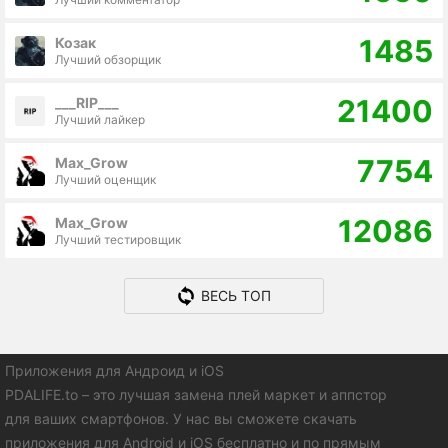
1485
Козак
Лучший обзорщик
21400
___RIP___
Лучший лайкер
7754
Max_Grow
Лучший оценщик
12086
Max_Grow
Лучший тестировщик
ВЕСЬ ТОП
Приложения для Андроид и iOS
PDALIFE.to – это лучшая замена плей маркет и аппстор
для ваших смартфонов. У нас вы сможете скачать
приложения для Android и iOS бесплатно и по прямым