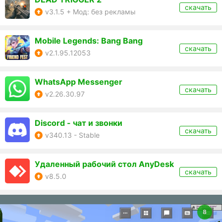
скачать
v3.1.5 + Мод: без рекламы
Mobile Legends: Bang Bang
скачать
v2.1.95.12053
WhatsApp Messenger
скачать
v2.26.30.97
Discord - чат и звонки
скачать
v340.13 - Stable
Удаленный рабочий стол AnyDesk
скачать
v8.5.0
8