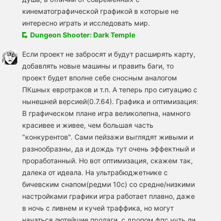
кинематографической графикой в которые не
интересно играть и исследовать мир.
Dungeon Shooter: Dark Temple
Если проект не забросят и будут расширять карту,
добавлять новые машины и править баги, то
проект будет вполне себе сносным аналогом
ПКшных евротраков и т.п. А теперь про ситуацию с
нынешней версией(0.7.64). Графика и оптимизация:
В графическом плане игра великолепна, намного
красивее и живее, чем большая часть
"конкурентов". Сами пейзажи выглядят живыми и
разнообразны, да и дождь тут очень эффектный и
проработанный. Но вот оптимизация, скажем так,
далека от идеала. На ультрабюджетнике с
бичевским снапом(редми 10с) со средне/низкими
настройками графики игра работает плавно, даже
в ночь с ливнем и кучей траффика, но могут
начаться лютейшие пролаги, с дропом фпс чуть ли