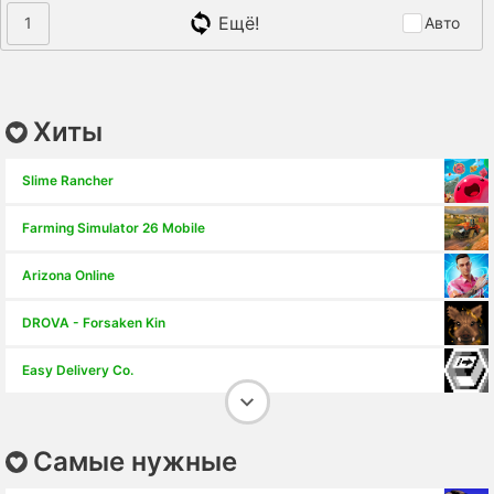
Ещё!
1
Авто
Хиты
Slime Rancher
Farming Simulator 26 Mobile
Arizona Online
DROVA - Forsaken Kin
Easy Delivery Co.
Tomb Raider I-III Remastered
Самые нужные
DAVE THE DIVER