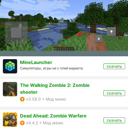
MineLauncher
скачать
Симуляторы,
игры не с плей маркета
The Walking Zombie 2: Zombie
shooter
скачать
v3.58.0 + Мод меню
Dead Ahead: Zombie Warfare
скачать
v4.4.2 + Мод меню