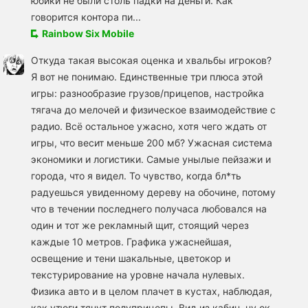
юбики не были столь падки на деньги. Как
говорится контора пи...
Rainbow Six Mobile
Откуда такая высокая оценка и хвальбы игроков?
Я вот не понимаю. Единственные три плюса этой
игры: разнообразие грузов/прицепов, настройка
тягача до мелочей и физическое взаимодействие с
радио. Всё остальное ужасно, хотя чего ждать от
игры, что весит меньше 200 мб? Ужасная система
экономики и логистики. Самые унылые пейзажи и
города, что я видел. То чувство, когда бл*ть
радуешься увиденному дереву на обочине, потому
что в течении последнего получаса любовался на
один и тот же рекламный щит, стоящий через
каждые 10 метров. Графика ужаснейшая,
освещение и тени шакальные, цветокор и
текстурирование на уровне начала нулевых.
Физика авто и в целом плачет в кустах, наблюдая,
как утюги тянут полуприцепы. Вид из кабин, ну ок,