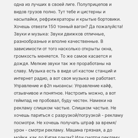
одна из лучших в своей лиге. Полуприцепов и
видов грузов полно. Тут тебе и цистерны и
насыпайки, рефрижераторы и крытые бортовики.
Хочешь отвезти 150 тонный вагон? Да пожалуйста!
Звуки и музыка: Звуки движков отличные,
разнообразные и вполне качественные. В
зависимости от того насколько открыты окна,
громкость меняется. То же самое касается и
дождя. Мелкие звуки так же проработаны на
славу. Музыка есть в виде url кастом станций и
интернет радио, а вот своя музыка не работает.
Управление и ф2п ньюансы: Управление кайф,
отзывчивое и понятное. Настроить можно, а вот
геймпад не пробовал, буду честен. Намеки на
рекламу слишком частые. Слишком частые. Не
хочешь париться с разрузкой/погрузкой - рекламу
посмотри. Не хочешь получать штраф за время/
урон - смотри рекламу. Машина грязная, а до
мойки, как до Китая раком? Иди смотри рекламу.