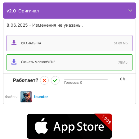
v2.0
Оригинал
8.06.2025 - Изменения не указаны.
СКАЧАТЬ IPA
51.69 Mb
Скачать MonsterVPN"
78Mb
0%
Работает?
Голосов:
0
Файлы:
founder
1.99$