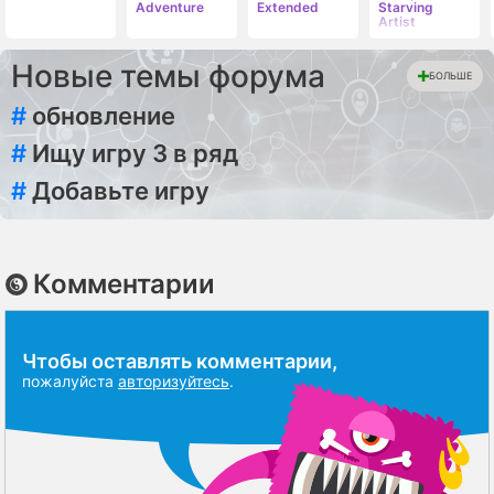
Adventure
Extended
Starving
Artist
Новые темы форума
БОЛЬШЕ
#
обновление
#
Ищу игру 3 в ряд
#
Добавьте игру
Комментарии
Чтобы оставлять комментарии,
пожалуйста
авторизуйтесь
.