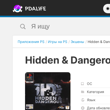
Приложения PS
Игры на PS
Экшены
Hidden & Dan
Hidden & Danger
ОС
Категория
Язык
Дата обновле