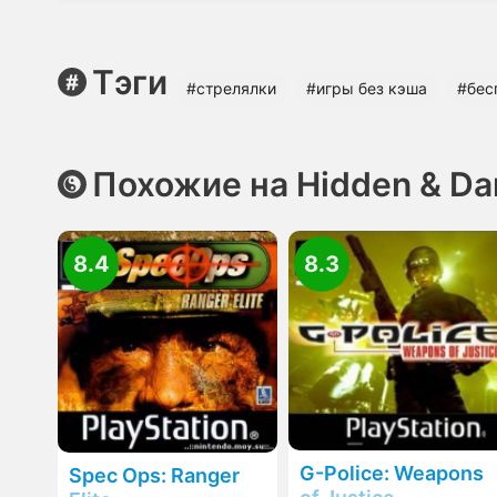
Тэги
#стрелялки
#игры без кэша
#бес
Похожие на Hidden & Da
8.4
8.3
G-Police: Weapons
Spec Ops: Ranger