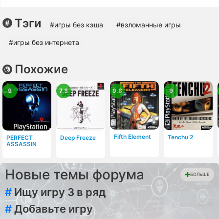
Тэги
#игры без кэша
#взломанные игры
#игры без интернета
Похожие
9
7.3
9.8
9
Fifth Element
Tenchu 2
PERFECT
Deep Freeze
ASSASSIN
Новые темы форума
БОЛЬШЕ
#
Ищу игру 3 в ряд
#
Добавьте игру