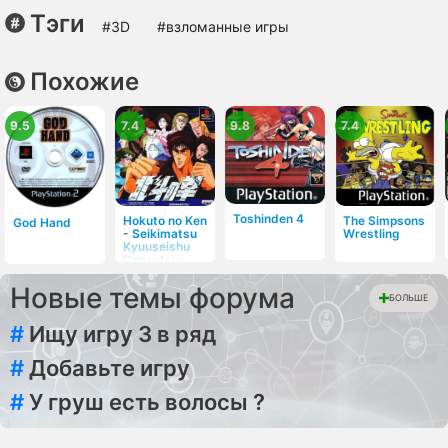
Тэги
#3D
#взломанные игры
Похожие
9.5
7.4
9.8
7.4
Toshinden 4
Hokuto no Ken
The Simpsons
God Hand
- Seikimatsu
Wrestling
Kyuuseishu
Densetsu
Новые темы форума
БОЛЬШЕ
#
Ищу игру 3 в ряд
#
Добавьте игру
#
У груш есть волосы ?