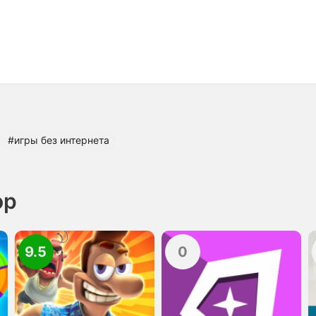
#игры без интернета
op
9.5
0