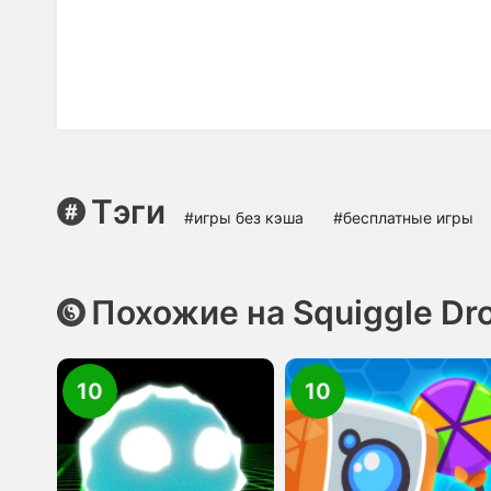
Тэги
#игры без кэша
#бесплатные игры
Похожие на Squiggle Dr
10
10