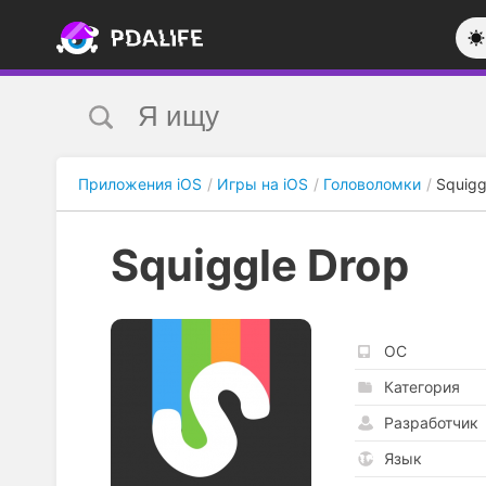
Приложения iOS
Игры на iOS
Головоломки
Squigg
Squiggle Drop
ОС
Категория
Разработчик
Язык