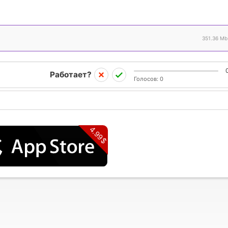
351.36 Mb
Работает?
Голосов:
0
4.99$