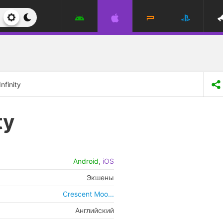
nfinity
ty
Android
,
iOS
Экшены
Crescent Moo...
Английский