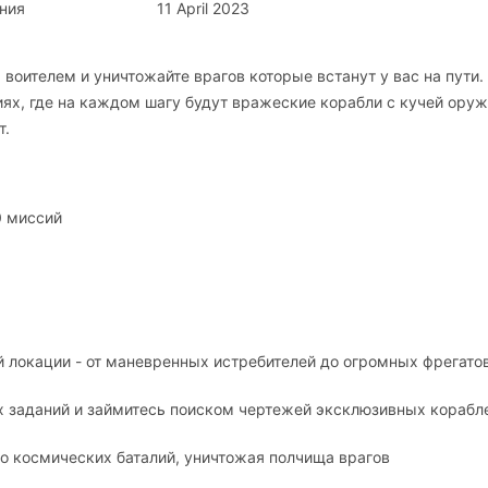
ния
11 April 2023
м воителем и уничтожайте врагов которые встанут у вас на пути.
ях, где на каждом шагу будут вражеские корабли с кучей оруж
т.
0 миссий
 локации - от маневренных истребителей до огромных фрегато
ых заданий и займитесь поиском чертежей эксклюзивных корабл
во космических баталий, уничтожая полчища врагов