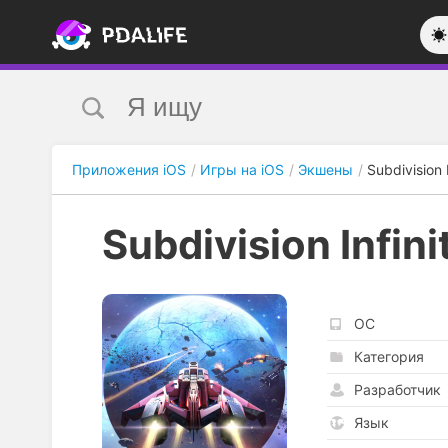
Приложения iOS
Игры на iOS
Экшены
Subdivision I
Subdivision Infini
ОС
Категория
Разработчик
Язык