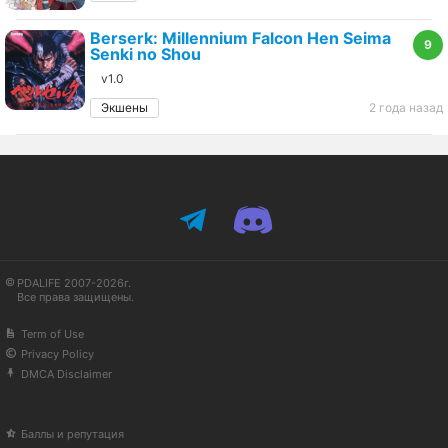
Berserk: Millennium Falcon Hen Seima
9
Senki no Shou
v1.0
Экшены
2 года назад
PDALIFE 2007-2026г.
Все права защищены.
Term of Use
Privacy Policy
DMCA Disclaimer
Баллы и репутация