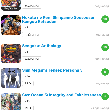
Файтинги
год назад
Hokuto no Ken: Shinpanno Sousousei
10
Kengou Retsuden
v1
Файтинги
год назад
Sengoku: Anthology
10
v1
Файтинги
год назад
Shin Megami Tensei: Persona 3
9
vFull
RPG
год назад
Star Ocean 5: Integrity and Faithlessness
9
v1.01
RPG
2 года назад