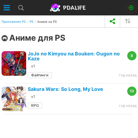
Приложения PS
PS
Аниме на PS
Аниме для PS
JoJo no Kimyou na Bouken: Ougon no
8
Kaze
v1
Файтинги
год назад
Sakura Wars: So Long, My Love
10
v1
RPG
год назад