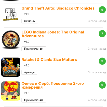
Grand Theft Auto: Sindacco Chronicles
9
v1.1
Экшены
3 года назад
LEGO Indiana Jones: The Original
7
Adventures
v1.0
Приключения
3 года назад
Ratchet & Clank: Size Matters
9
v1.0
Аркады
3 года назад
Финес и Ферб. Покорение 2-ого
9
измерения
v1.0
Приключения
4 года назад