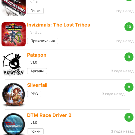
vFull
Гонки
год назад
Invizimals: The Lost Tribes
10
vFULL
Приключения
год назад
Patapon
9
v1.0
Аркады
3 года назад
Silverfall
8
RPG
3 года назад
DTM Race Driver 2
9
v1.0
Гонки
3 года назад