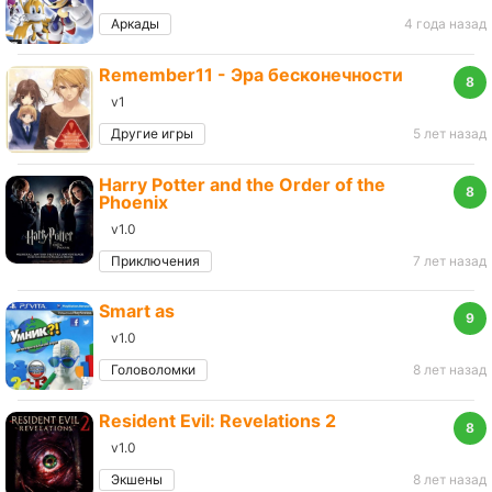
Аркады
4 года назад
Remember11 - Эра бесконечности
8
v1
Другие игры
5 лет назад
Harry Potter and the Order of the
8
Phoenix
v1.0
Приключения
7 лет назад
Smart as
9
v1.0
Головоломки
8 лет назад
Resident Evil: Revelations 2
8
v1.0
Экшены
8 лет назад