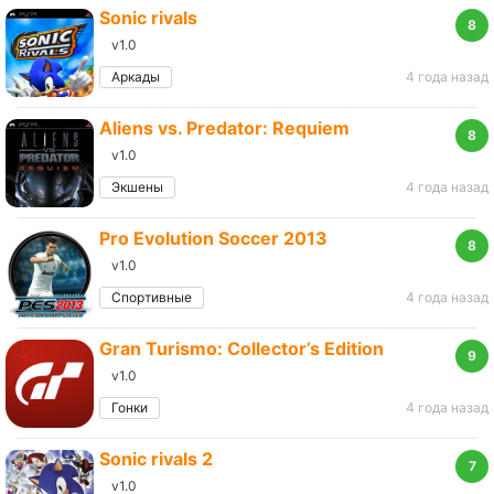
Sonic rivals
8
v1.0
Аркады
4 года назад
Aliens vs. Predator: Requiem
8
v1.0
Экшены
4 года назад
Pro Evolution Soccer 2013
8
v1.0
Спортивные
4 года назад
Gran Turismo: Collector’s Edition
9
v1.0
Гонки
4 года назад
Sonic rivals 2
7
v1.0