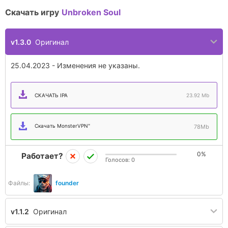
Скачать игру
Unbroken Soul
v1.3.0
Оригинал
25.04.2023 - Изменения не указаны.
СКАЧАТЬ IPA
23.92 Mb
Скачать MonsterVPN"
78Mb
0%
Работает?
Голосов:
0
Файлы:
founder
v1.1.2
Оригинал