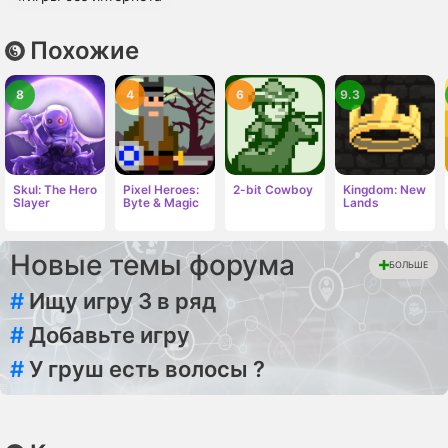
Похожие
8
4
6
9.3
Skul: The Hero
Pixel Heroes:
2-bit Cowboy
Kingdom: New
Slayer
Byte & Magic
Lands
Новые темы форума
БОЛЬШЕ
#
Ищу игру 3 в ряд
#
Добавьте игру
#
У груш есть волосы ?