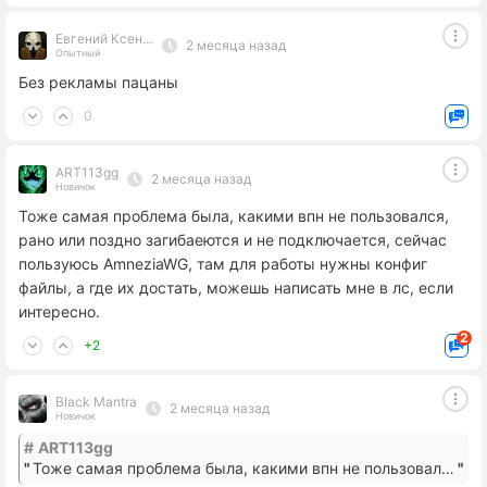
Евгений Ксенекс
2 месяца назад
Опытный
Без рекламы пацаны
0
ART113gg
2 месяца назад
Новичок
Тоже самая проблема была, какими впн не пользовался,
рано или поздно загибаеются и не подключается, сейчас
пользуюсь AmneziaWG, там для работы нужны конфиг
файлы, а где их достать, можешь написать мне в лс, если
интересно.
2
+2
Black Mantra
2 месяца назад
Новичок
#
ART113gg
Тоже самая проблема была, какими впн не пользовался, рано или поздно загибаеются и не подключается, сейчас пользуюсь AmneziaWG, там для работы нужны конфиг файлы, а где их достать, можешь написать мне в лс, если интересно.