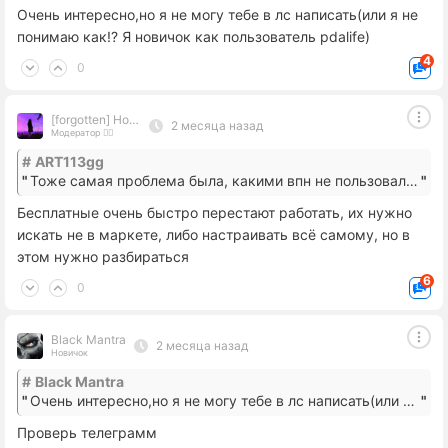
Очень интересно,но я не могу тебе в лс написать(или я не
понимаю как!? Я новичок как пользователь pdalife)
4
0
[forgotten] How much is your life worth
2 месяца назад
Модератор 👮‍♂
#
ART113gg
Тоже самая проблема была, какими впн не пользовался, рано или поздно загибаеются и не подключается, сейчас пользуюсь AmneziaWG, там для работы нужны конфиг файлы, а где их достать, можешь написать мне в лс, если интересно.
Бесплатные очень быстро перестают работать, их нужно
искать не в маркете, либо настраивать всё самому, но в
этом нужно разбираться
6
0
Black Mantra
2 месяца назад
Новичок
#
Black Mantra
Очень интересно,но я не могу тебе в лс написать(или я не понимаю как!? Я новичок как пользователь pdalife)
Проверь телеграмм