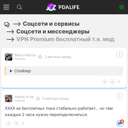
Соцсети и сервисы
Соцсети и мессенджеры
VPN Premium бесплатный т.е. мод
Black Mantra
2 месяца назад
Новичок
Спойлер
0
seems to be
2 месяца назад
Новичок
XXXX из бесплатных пока стабильно работает... но там
каждые 2 часа нужно переподключаться.
4
0