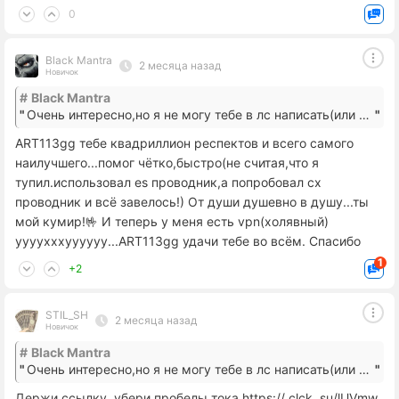
0
Black Mantra
2 месяца назад
Новичок
#
Black Mantra
Очень интересно,но я не могу тебе в лс написать(или я не понимаю как!? Я новичок как пользователь pdalife)
ART113gg тебе квадриллион респектов и всего самого
наилучшего...помог чётко,быстро(не считая,что я
тупил.использовал es проводник,а попробовал cx
проводник и всё завелось!) От души душевно в душу...ты
мой кумир!🤟 И теперь у меня есть vpn(холявный)
уууухххуууууу...ART113gg удачи тебе во всём. Спасибо
1
+2
STIL_SH
2 месяца назад
Новичок
#
Black Mantra
Очень интересно,но я не могу тебе в лс написать(или я не понимаю как!? Я новичок как пользователь pdalife)
Держи ссылку, убери пробелы тока https:// clck. su/lUVmw