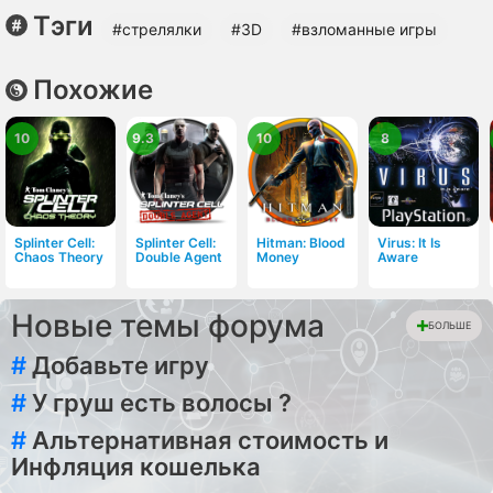
Тэги
#стрелялки
#3D
#взломанные игры
Похожие
10
9.3
10
8
Splinter Cell:
Splinter Cell:
Hitman: Blood
Virus: It Is
Chaos Theory
Double Agent
Money
Aware
Новые темы форума
БОЛЬШЕ
#
Добавьте игру
#
У груш есть волосы ?
#
Альтернативная стоимость и
Инфляция кошелька