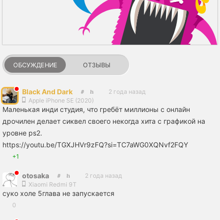
ОБСУЖДЕНИЕ
ОТЗЫВЫ
Black And Dark
2 года назад
Apple iPhone SE (2020)
Маленькая инди студия, что гребёт миллионы с онлайн
дрочилен делает сиквел своего некогда хита с графикой на
уровне ps2.
https://youtu.be/TGXJHVr9zFQ?si=TC7aWG0XQNvf2FQY
+1
otosaka
2 года назад
Xiaomi Redmi 9T
суко холе 5глава не запускается
0