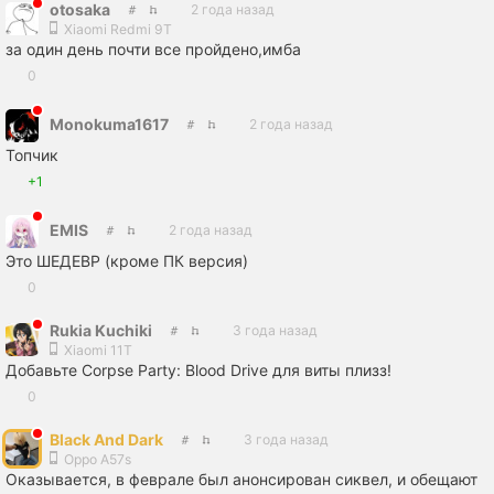
otosaka
2 года назад
Xiaomi Redmi 9T
за один день почти все пройдено,имба
0
Monokuma1617
2 года назад
Топчик
+1
EMIS
2 года назад
Это ШЕДЕВР (кроме ПК версия)
0
Rukia Kuchiki
3 года назад
Xiaomi 11T
Добавьте Corpse Party: Blood Drive для виты плизз!
0
Black And Dark
3 года назад
Oppo A57s
Оказывается, в феврале был анонсирован сиквел, и обещают