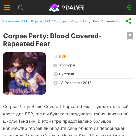
Приложения PSP
Игры на PSP
Хорроры
Corpse Party: Blood Covered-Repeated Fea
Corpse Party: Blood Covered-
Repeated Fear
PSP
Хорроры
Русский
13 December 2016
Corpse Party: Blood Covered-Repeated Fear – увлекательный
квест для PSP, где вы будете разгадывать тайну начальной
школы Тендзин. В этой игре представлено большое
количество героев выбирайте себе одного из персонажей
таких как: Мочида Сатощи, Мочида Юкa, Щинозаки Аюми,