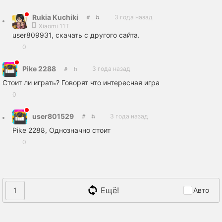
Rukia Kuchiki
3 года назад
Xiaomi 11T
user809931, скачать с другого сайта.
0
Pike 2288
3 года назад
Стоит ли играть? Говорят что интересная игра
0
user801529
3 года назад
Pike 2288, Однозначно стоит
0
Ещё!
1
Авто