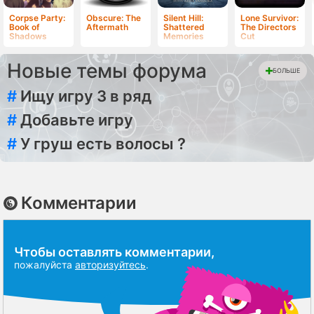
Corpse Party:
Obscure: The
Silent Hill:
Lone Survivor:
Book of
Aftermath
Shattered
The Directors
Shadows
Memories
Cut
Новые темы форума
БОЛЬШЕ
#
Ищу игру 3 в ряд
#
Добавьте игру
#
У груш есть волосы ?
Комментарии
Чтобы оставлять комментарии,
пожалуйста
авторизуйтесь
.