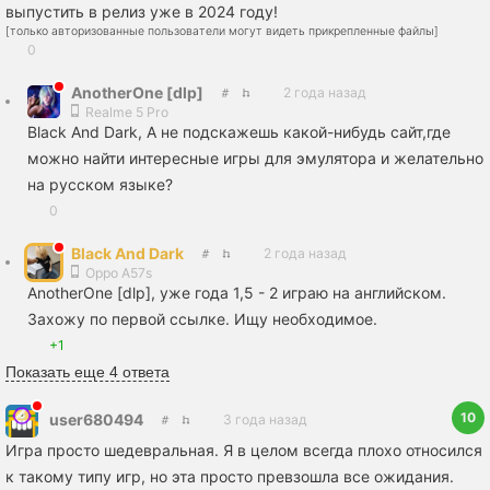
выпустить в релиз уже в 2024 году!
[только авторизованные пользователи могут видеть прикрепленные файлы]
0
AnotherOne [dlp]
2 года назад
Realme 5 Pro
Black And Dark, А не подскажешь какой-нибудь сайт,где
можно найти интересные игры для эмулятора и желательно
на русском языке?
0
Black And Dark
2 года назад
Oppo A57s
AnotherOne [dlp], уже года 1,5 - 2 играю на английском.
Захожу по первой ссылке. Ищу необходимое.
+1
Показать еще 4 ответа
10
user680494
3 года назад
Игра просто шедевральная. Я в целом всегда плохо относился
к такому типу игр, но эта просто превзошла все ожидания.