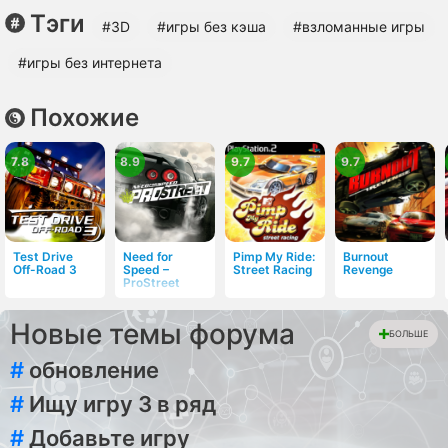
Тэги
#3D
#игры без кэша
#взломанные игры
#игры без интернета
Похожие
7.8
8.9
9.7
9.7
Test Drive
Need for
Pimp My Ride:
Burnout
Off-Road 3
Speed –
Street Racing
Revenge
ProStreet
Новые темы форума
БОЛЬШЕ
#
обновление
#
Ищу игру 3 в ряд
#
Добавьте игру