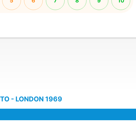
5
6
7
8
9
10
TO - LONDON 1969