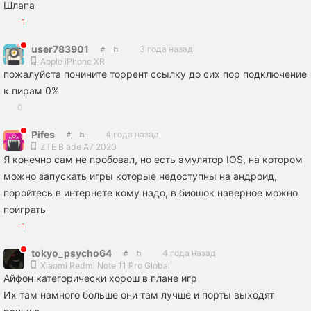
Шлапа
-1
user783901
3 года назад
Apple iPhone XR
пожалуйста почините торрент ссылку до сих пор подключение
к пирам 0%
0
Pifes
4 года назад
ZTE Blade A7 2020
Я конечно сам не пробовал, но есть эмулятор IOS, на котором
можно запускать игры которые недоступны на андроид,
поройтесь в интернете кому надо, в биошок наверное можно
поиграть
-1
tokyo_psycho64
4 года назад
Xiaomi Redmi Note 11 Pro Global
Айфон категорически хорош в плане игр
Их там намного больше они там лучше и порты выходят