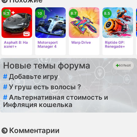
9.3
10
8.7
8.5
Asphalt 8: На
Motorsport
Warp Drive
Riptide GP:
взлет+
Manager 4
Renegade+
Новые темы форума
БОЛЬШЕ
#
Добавьте игру
#
У груш есть волосы ?
#
Альтернативная стоимость и
Инфляция кошелька
Комментарии