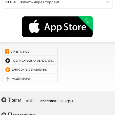
v1.0.4
Скачать через торрент
free
В ИЗБРАННОЕ
ПОДПИСАТЬСЯ НА ОБНОВЛЕНИЯ
ЗАПРОСИТЬ ОБНОВЛЕНИЕ
МОДЕРАТОРЫ
Тэги
#3D
#бесплатные игры
Похожие