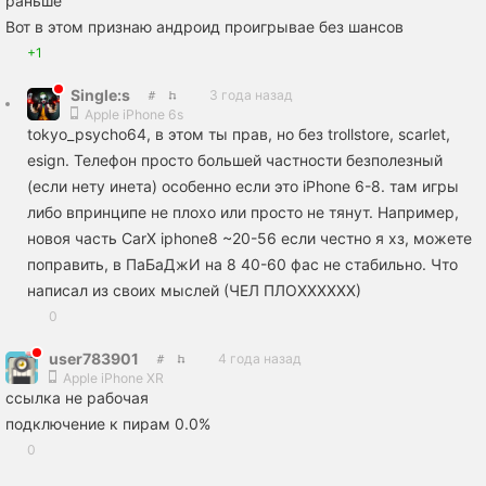
раньше
Вот в этом признаю андроид проигрывае без шансов
+1
Single:s
3 года назад
Apple iPhone 6s
tokyo_psycho64, в этом ты прав, но без trollstore, scarlet,
esign. Телефон просто большей частности безполезный
(если нету инета) особенно если это iPhone 6-8. там игры
либо впринципе не плохо или просто не тянут. Например,
новоя часть CarX iphone8 ~20-56 если честно я хз, можете
поправить, в ПаБаДжИ на 8 40-60 фас не стабильно. Что
написал из своих мыслей (ЧЕЛ ПЛОХХХХХХ)
0
user783901
4 года назад
Apple iPhone XR
ссылка не рабочая
подключение к пирам 0.0%
0