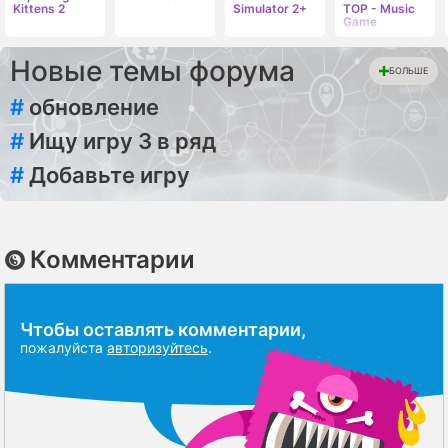
Kittens 2
Simulator 2+
TOP - Music
Game
Новые темы форума
БОЛЬШЕ
#
обновление
#
Ищу игру 3 в ряд
#
Добавьте игру
Комментарии
Чтобы оставлять комментарии,
пожалуйста
авторизуйтесь
.