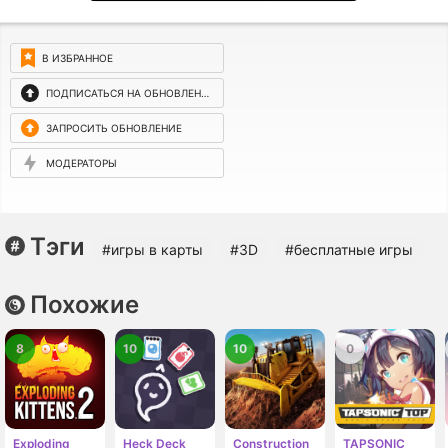
В ИЗБРАННОЕ
ПОДПИСАТЬСЯ НА ОБНОВЛЕНИЯ
ЗАПРОСИТЬ ОБНОВЛЕНИЕ
МОДЕРАТОРЫ
Тэги
#игры в карты
#3D
#бесплатные игры
Похожие
8
10
10
0
Exploding
Heck Deck
Construction
TAPSONIC