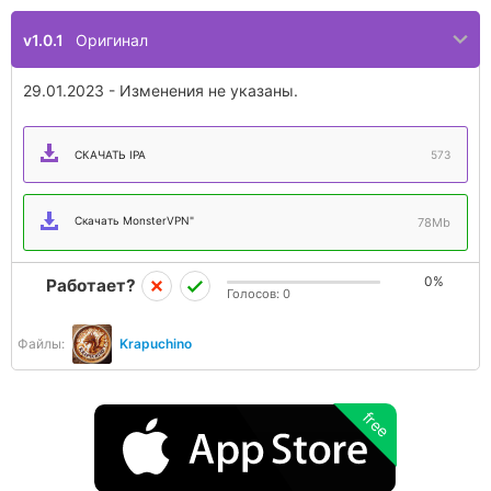
v1.0.1
Оригинал
29.01.2023 - Изменения не указаны.
СКАЧАТЬ IPA
573
Скачать MonsterVPN"
78Mb
0%
Работает?
Голосов:
0
Файлы:
Krapuchino
free