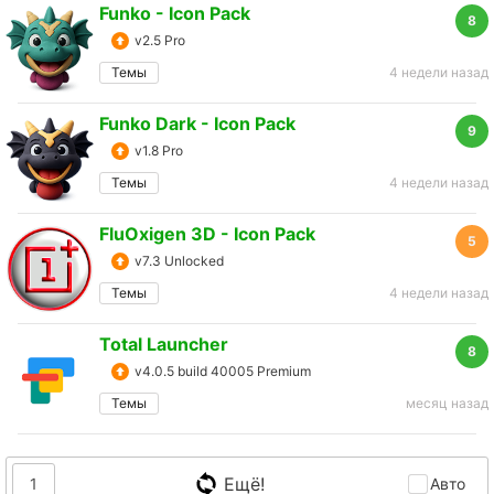
Funko - Icon Pack
8
v2.5 Pro
Темы
4 недели назад
Funko Dark - Icon Pack
9
v1.8 Pro
Темы
4 недели назад
FluOxigen 3D - Icon Pack
5
v7.3 Unlocked
Темы
4 недели назад
Total Launcher
8
v4.0.5 build 40005 Premium
Темы
месяц назад
Ещё!
1
Авто