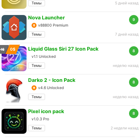
Темы
5 дней назад
Nova Launcher
9
v88800 Premium
Темы
7 дней назад
Liquid Glass Siri 27 Icon Pack
0$
1$
8
v1.1 Unlocked
Темы
неделю назад
Darko 2 - Icon Pack
8
v4.6 Unlocked
Темы
неделю назад
Pixel icon pack
8
v1.0.3 Pro
Темы
2 недели назад