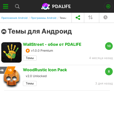
Приложения Android
Программы Android
Темы
Темы для Андроид
WallStreet - обои от PDALIFE
10
v1.0.0 Premium
Темы
4 месяца назад
WoodRustic Icon Pack
1$
1$
8
v2.0 Unlocked
Темы
3 дня назад