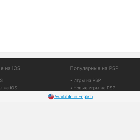
е на iOS
Популярные на PSP
OS
Игры на PSP
ы на iOS
Новые игры на PSP
е игры на iOS
Лучшие игры на PS
Available in English
 на iOS
Баллы и репутация
y
Размещение рекламы
imer
Контакты