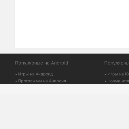
Популярные на Android
Популярны
Игры на Андроид
Игры на i
Программы на Андроид
Новые игр
Обои на Андроид
Бесплатны
Браузеры для Андроид
Программы
Плей маркет
Айтюнс
Term of Use
PDALIFE 2007-2026г.
Privacy Polic
Все права защищены.
DMCA Discla