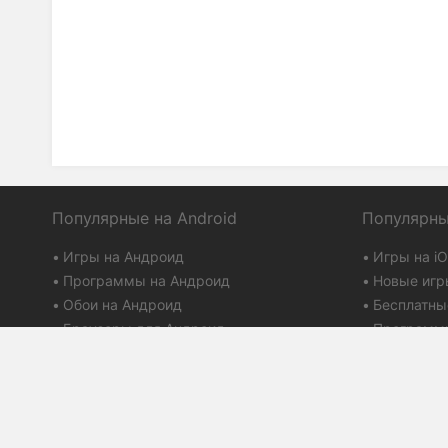
Популярные на Android
Популярны
Игры на Андроид
Игры на i
Программы на Андроид
Новые игр
Обои на Андроид
Бесплатны
Браузеры для Андроид
Программы
Плей маркет
Айтюнс
Term of Use
PDALIFE 2007-2026г.
Privacy Polic
Все права защищены.
DMCA Discla