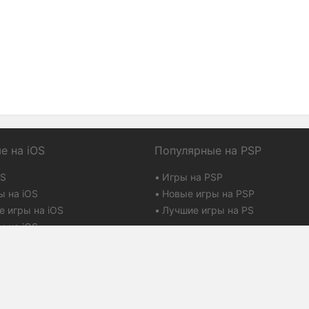
е на iOS
Популярные на PSP
OS
Игры на PSP
ы на iOS
Новые игры на PSP
е игры на iOS
Лучшие игры на PS
Available in English
 на iOS
Баллы и репутация
y
Размещение рекламы
imer
Контакты