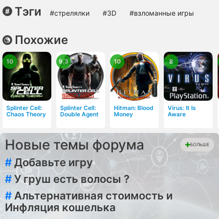
Тэги
#стрелялки
#3D
#взломанные игры
Похожие
10
9.3
10
8
Splinter Cell:
Splinter Cell:
Hitman: Blood
Virus: It Is
Chaos Theory
Double Agent
Money
Aware
Новые темы форума
БОЛЬШЕ
#
Добавьте игру
#
У груш есть волосы ?
#
Альтернативная стоимость и
Инфляция кошелька