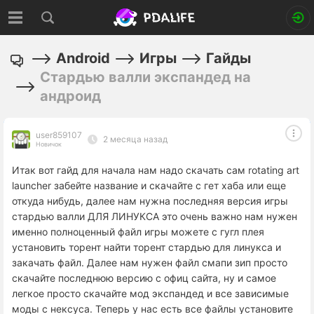
Android
Игры
Гайды
Стардью валли экспандед на
андроид
user859107
2 месяца назад
Новичок
Итак вот гайд для начала нам надо скачать сам rotating art
launcher забейте название и скачайте с гет хаба или еще
откуда нибудь, далее нам нужна последняя версия игры
стардью валли ДЛЯ ЛИНУКСА это очень важно нам нужен
именно полноценный файл игры можете с гугл плея
установить торент найти торент стардью для линукса и
закачать файл. Далее нам нужен файл смапи зип просто
скачайте последнюю версию с офиц сайта, ну и самое
легкое просто скачайте мод экспандед и все зависимые
моды с нексуса. Теперь у нас есть все файлы установите