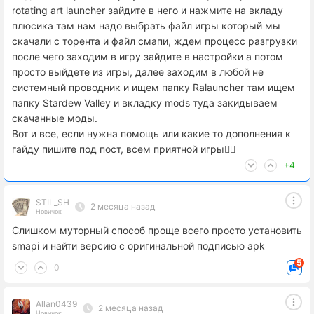
rotating art launcher зайдите в него и нажмите на вкладу
плюсика там нам надо выбрать файл игры который мы
скачали с торента и файл смапи, ждем процесс разгрузки
после чего заходим в игру зайдите в настройки а потом
просто выйдете из игры, далее заходим в любой не
системный проводник и ищем папку Ralauncher там ищем
папку Stardew Valley и вкладку mods туда закидываем
скачанные моды.
Вот и все, если нужна помощь или какие то дополнения к
гайду пишите под пост, всем приятной игры❤️‍🔥
+4
STIL_SH
2 месяца назад
Новичок
Слишком муторный способ проще всего просто установить
smapi и найти версию с оригинальной подписью apk
5
0
Allan0439
2 месяца назад
Новичок