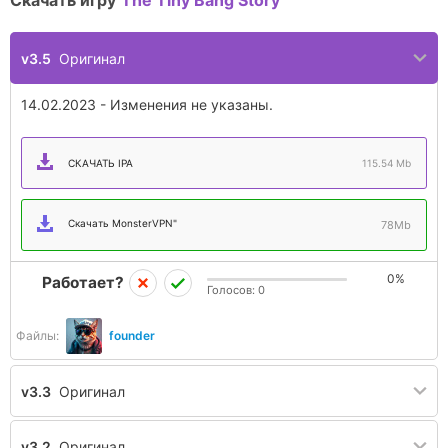
Скачать игру
The Tiny Bang Story
v3.5
Оригинал
14.02.2023 - Изменения не указаны.
СКАЧАТЬ IPA
115.54 Mb
Скачать MonsterVPN"
78Mb
0%
Работает?
Голосов:
0
Файлы:
founder
v3.3
Оригинал
v3.2
Оригинал