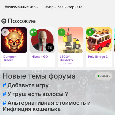
#взломанные игры
#игры без интернета
Похожие
0
8.7
8
8
Dungeon
Hitman GO
LEGO®
Poly Bridge 3
Tracer
Builder's
Journey
Новые темы форума
БОЛЬШЕ
#
Добавьте игру
#
У груш есть волосы ?
#
Альтернативная стоимость и
Инфляция кошелька