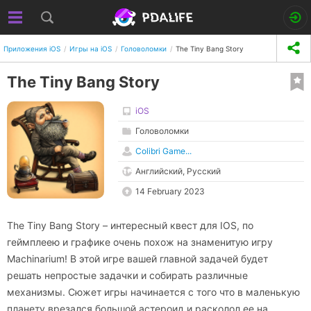
Приложения iOS
Игры на iOS
Головоломки
The Tiny Bang Story
The Tiny Bang Story
iOS
Головоломки
Colibri Game...
Английский, Русский
14 February 2023
The Tiny Bang Story – интересный квест для IOS, по
геймплеею и графике очень похож на знаменитую игру
Machinarium! В этой игре вашей главной задачей будет
решать непростые задачки и собирать различные
механизмы. Сюжет игры начинается с того что в маленькую
планету врезался большой астероид и расколол ее на