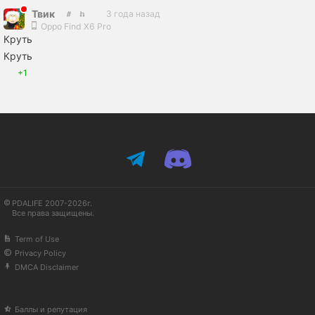
Твик
3 года назад
Oppo Find X6 Pro
Круть
Круть
+1
PDALIFE 2007-2026г.
Все права защищены.
Term of Use
Privacy Policy
DMCA Disclaimer
Баллы и репутация