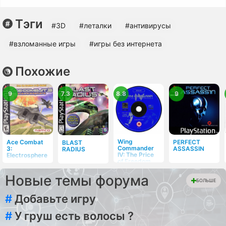
Тэги
#3D
#леталки
#антивирусы
#взломанные игры
#игры без интернета
Похожие
9
7.3
8.8
9
Wing
Ace Combat
PERFECT
BLAST
Commander
3:
ASSASSIN
RADIUS
IV: The Price
Electrosphere
of Freedom
Новые темы форума
БОЛЬШЕ
#
Добавьте игру
#
У груш есть волосы ?