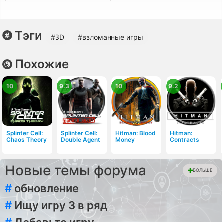
Тэги
#3D
#взломанные игры
Похожие
10
9.3
10
9.2
Splinter Cell:
Splinter Cell:
Hitman: Blood
Hitman:
Chaos Theory
Double Agent
Money
Contracts
Новые темы форума
БОЛЬШЕ
#
обновление
#
Ищу игру 3 в ряд