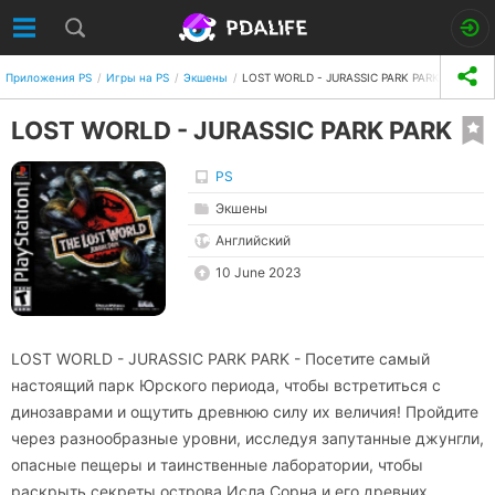
Приложения PS
Игры на PS
Экшены
LOST WORLD - JURASSIC PARK PARK
LOST WORLD - JURASSIC PARK PARK
PS
Экшены
Английский
10 June 2023
LOST WORLD - JURASSIC PARK PARK - Посетите самый
настоящий парк Юрского периода, чтобы встретиться с
динозаврами и ощутить древнюю силу их величия! Пройдите
через разнообразные уровни, исследуя запутанные джунгли,
опасные пещеры и таинственные лаборатории, чтобы
раскрыть секреты острова Исла Сорна и его древних