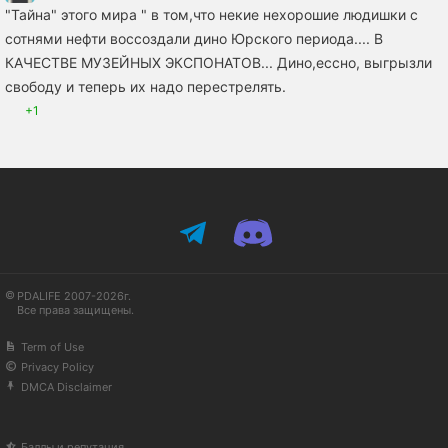
"Тайна" этого мира " в том,что некие нехорошие людишки с
сотнями нефти воссоздали дино Юрского периода.... В
КАЧЕСТВЕ МУЗЕЙНЫХ ЭКСПОНАТОВ... Дино,ессно, выгрызли
свободу и теперь их надо перестрелять.
+1
PDALIFE 2007-2026г.
Все права защищены.
Term of Use
Privacy Policy
DMCA Disclaimer
Баллы и репутация