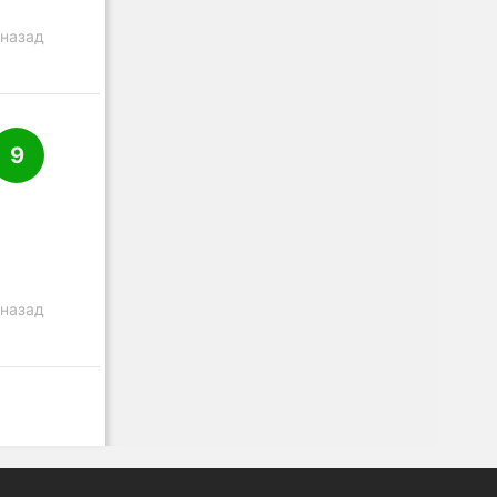
 назад
9
 назад