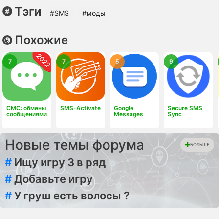
Тэги
#SMS
#моды
Похожие
7
7
5
9
СМС: обмены
SMS-Activate
Google
Secure SMS
сообщениями
Messages
Sync
Новые темы форума
БОЛЬШЕ
#
Ищу игру 3 в ряд
#
Добавьте игру
#
У груш есть волосы ?