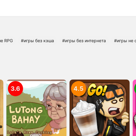
ие RPG
#игры без кэша
#игры без интернета
#игры не 
3.6
4.5