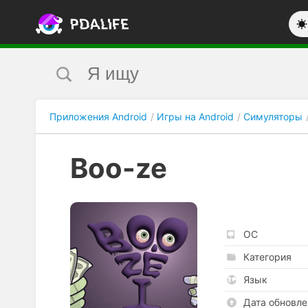
Приложения Android
Игры на Android
Симуляторы
Boo-ze
ОС
Категория
Язык
Дата обновле