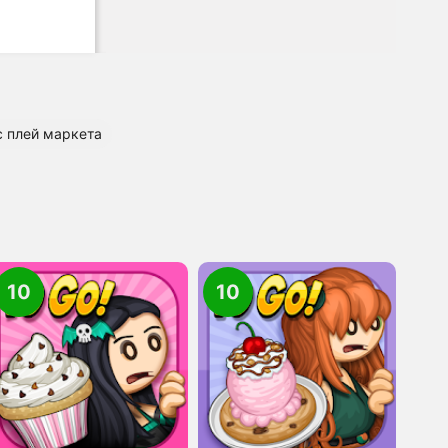
с плей маркета
10
10