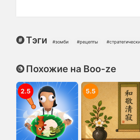
Тэги
#зомби
#рецепты
#cтратегическ
Похожие на Boo-ze
2.5
5.5