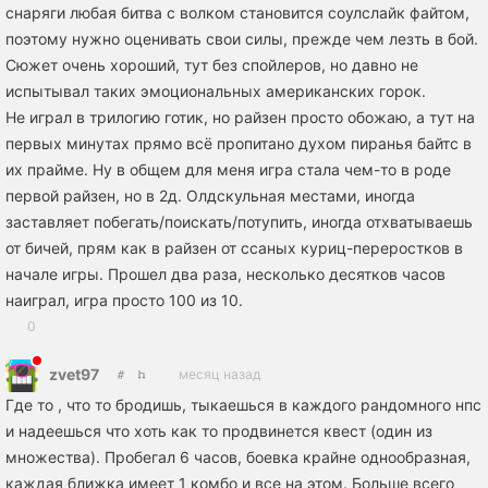
снаряги любая битва с волком становится соулслайк файтом,
поэтому нужно оценивать свои силы, прежде чем лезть в бой.
Сюжет очень хороший, тут без спойлеров, но давно не
испытывал таких эмоциональных американских горок.
Не играл в трилогию готик, но райзен просто обожаю, а тут на
первых минутах прямо всё пропитано духом пиранья байтс в
их прайме. Ну в общем для меня игра стала чем-то в роде
первой райзен, но в 2д. Олдскульная местами, иногда
заставляет побегать/поискать/потупить, иногда отхватываешь
от бичей, прям как в райзен от ссаных куриц-переростков в
начале игры. Прошел два раза, несколько десятков часов
наиграл, игра просто 100 из 10.
0
zvet97
месяц назад
Где то , что то бродишь, тыкаешься в каждого рандомного нпс
и надеешься что хоть как то продвинется квест (один из
множества). Пробегал 6 часов, боевка крайне однообразная,
каждая ближка имеет 1 комбо и все на этом. Больше всего