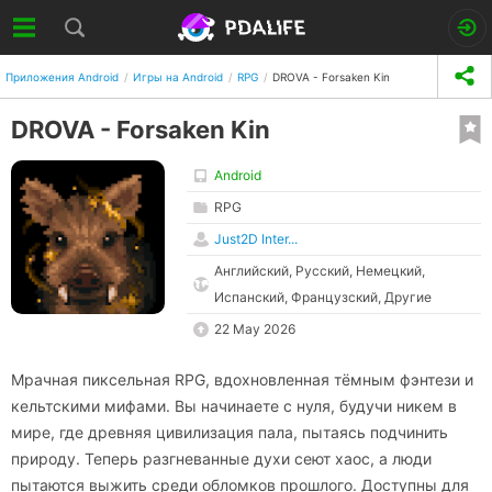
Приложения Android
Игры на Android
RPG
DROVA - Forsaken Kin
DROVA - Forsaken Kin
Android
RPG
Just2D Inter...
Английский, Русский, Немецкий,
Испанский, Французский, Другие
22 May 2026
Мрачная пиксельная RPG, вдохновленная тёмным фэнтези и
кельтскими мифами. Вы начинаете с нуля, будучи никем в
мире, где древняя цивилизация пала, пытаясь подчинить
природу. Теперь разгневанные духи сеют хаос, а люди
пытаются выжить среди обломков прошлого. Доступны для