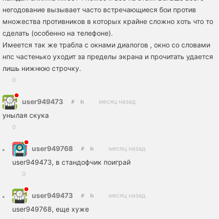
негодование вызывает часто встречающиеся бои против
множества противников в которых крайне сложно хоть что то
сделать (особенно на телефоне).
Имеется так же трабла с окнами диалогов , окно со словами
нпс частенько уходит за пределы экрана и прочитать удается
лишь нижнюю строчку.
0
user949473
месяц назад
унылая скука
0
user949768
месяц назад
user949473, в стандофчик поиграй
0
user949473
месяц назад
user949768, еще хуже