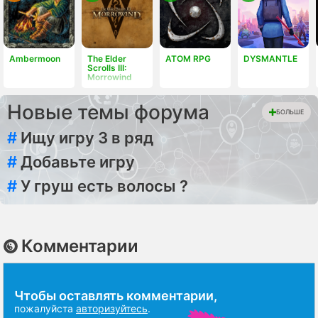
Ambermoon
The Elder
ATOM RPG
DYSMANTLE
Scrolls III:
Morrowind
Новые темы форума
БОЛЬШЕ
#
Ищу игру 3 в ряд
#
Добавьте игру
#
У груш есть волосы ?
Комментарии
Чтобы оставлять комментарии,
пожалуйста
авторизуйтесь
.