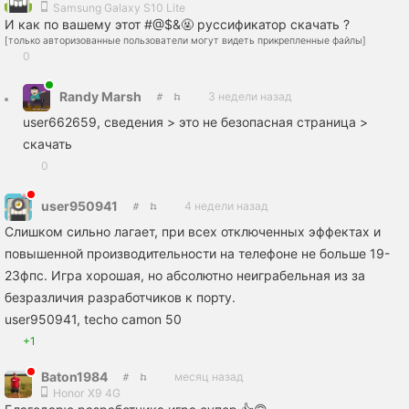
Samsung Galaxy S10 Lite
И как по вашему этот #@$&🤬 руссификатор скачать ?
[только авторизованные пользователи могут видеть прикрепленные файлы]
0
Randy Marsh
3 недели назад
user662659, сведения > это не безопасная страница >
скачать
0
user950941
4 недели назад
Слишком сильно лагает, при всех отключенных эффектах и
повышенной производительности на телефоне не больше 19-
23фпс. Игра хорошая, но абсолютно неиграбельная из за
безразличия разработчиков к порту.
user950941, techo camon 50
+1
Baton1984
месяц назад
Honor X9 4G