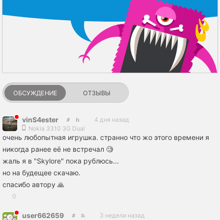
ОБСУЖДЕНИЕ
ОТЗЫВЫ
vinS4ester
4 дня назад
Nokia 3310 3G Dual
очень любопытная игрушка. странно что жо этого времени я
никогда ранее её не встречал 🧐
жаль я в "Skylore" пока рублюсь...
но на будещее скачаю.
спасибо автору 🙏
0
user662659
3 недели назад