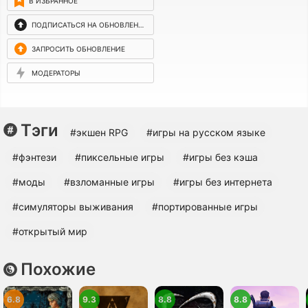
В ИЗБРАННОЕ
ПОДПИСАТЬСЯ НА ОБНОВЛЕНИЯ
ЗАПРОСИТЬ ОБНОВЛЕНИЕ
МОДЕРАТОРЫ
Тэги
#экшен RPG
#игры на русском языке
#фэнтези
#пиксельные игры
#игры без кэша
#моды
#взломанные игры
#игры без интернета
#симуляторы выживания
#портированные игры
#открытый мир
Похожие
6.8
9.3
8.8
8.8