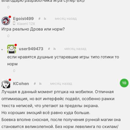
Благодарю разработчика игра супер 👍🙃
0
Egoist499
месяц назад
Xiaomi 12X
Игра реально Дрова или норм?
0
user949473
месяц назад
если нравятся душные устаревшие игры типо готики то
норм
0
10
KCohen
месяц назад
Лучшая в данный момент рпгшка на мобилки. Отличная
оптимизация, но вот интерфейс подвёл, особенно рамки
текста неписей, что улетают за пределы экрана.
Но хороших эмоций всё равно куда больше.
Боевка вполне сносная, после получения рунной магии она
становится великолепной. Без норм левелинга по скилам/