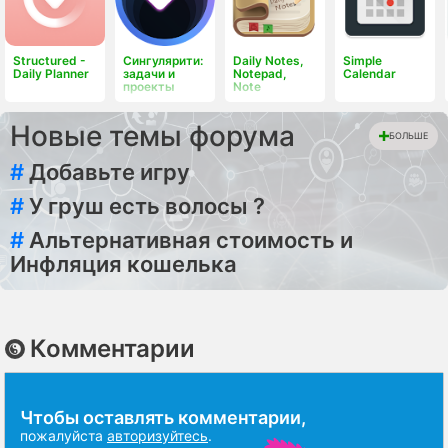
Structured -
Сингулярити:
Daily Notes,
Simple
Daily Planner
задачи и
Notepad,
Calendar
проекты
Note
Новые темы форума
БОЛЬШЕ
#
Добавьте игру
#
У груш есть волосы ?
#
Альтернативная стоимость и
Инфляция кошелька
Комментарии
Чтобы оставлять комментарии,
пожалуйста
авторизуйтесь
.