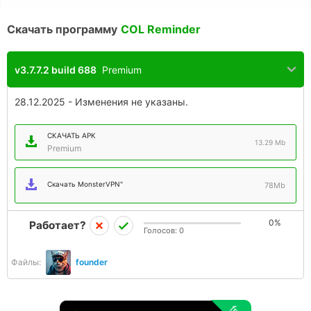
Скачать программу
COL Reminder
v3.7.7.2 build 688
Premium
28.12.2025 - Изменения не указаны.
СКАЧАТЬ APK
13.29 Mb
Premium
Скачать MonsterVPN"
78Mb
0%
Работает?
Голосов:
0
Файлы:
founder