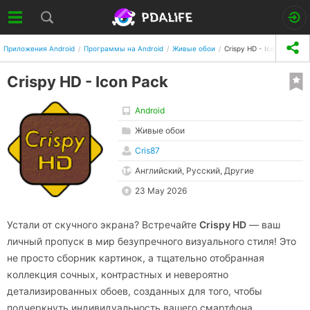
Приложения Android
Программы на Android
Живые обои
Crispy HD - Icon Pack
Crispy HD - Icon Pack
Android
Живые обои
Cris87
Английский, Русский, Другие
23 May 2026
Устали от скучного экрана? Встречайте
Crispy HD
— ваш
личный пропуск в мир безупречного визуального стиля! Это
не просто сборник картинок, а тщательно отобранная
коллекция сочных, контрастных и невероятно
детализированных обоев, созданных для того, чтобы
подчеркнуть индивидуальность вашего смартфона.