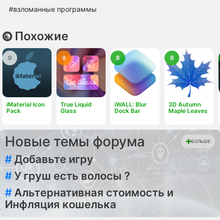
#взломанные программы
Похожие
0
6
8
9
iMaterial Icon
True Liquid
iWALL: Blur
3D Autumn
Pack
Glass
Dock Bar
Maple Leaves
Новые темы форума
БОЛЬШЕ
#
Добавьте игру
#
У груш есть волосы ?
#
Альтернативная стоимость и
Инфляция кошелька