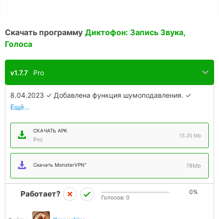
Скачать программу
Диктофон: Запись Звука,
Голоса
v1.7.7
Pro
8.04.2023 ✓ Добавлена функция шумоподавления. ✓
Исправлены мелкие недостатки, о которых сообщили
Ещё...
пользователи ✓ Ждём ваших отзывов!
СКАЧАТЬ APK
15.25 Mb
Pro
Скачать MonsterVPN"
78Mb
0%
Работает?
Голосов:
0