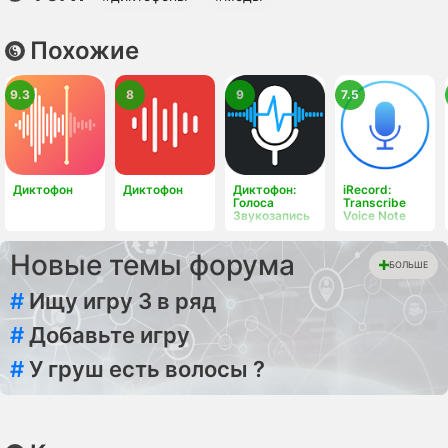
Похожие
9.3
8
9
7.5
Диктофон
Диктофон
Диктофон:
iRecord:
Голоса
Transcribe
Звукозапись
Voice Note
Новые темы форума
БОЛЬШЕ
#
Ищу игру 3 в ряд
#
Добавьте игру
#
У груш есть волосы ?