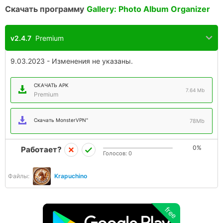
Скачать программу
Gallery: Photo Album Organizer
v2.4.7
Premium
9.03.2023 - Изменения не указаны.
СКАЧАТЬ APK
7.64 Mb
Premium
Скачать MonsterVPN"
78Mb
0%
Работает?
Голосов:
0
Файлы:
Krapuchino
free