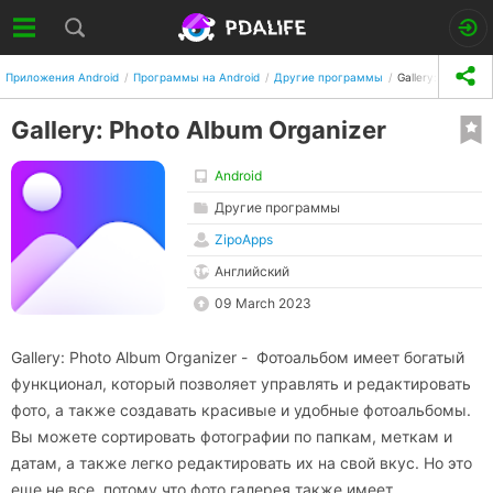
Приложения Android
Программы на Android
Другие программы
Gallery: Photo Al
Gallery: Photo Album Organizer
Android
Другие программы
ZipoApps
Английский
09 March 2023
Gallery: Photo Album Organizer - Фотоальбом имеет богатый
функционал, который позволяет управлять и редактировать
фото, а также создавать красивые и удобные фотоальбомы.
Вы можете сортировать фотографии по папкам, меткам и
датам, а также легко редактировать их на свой вкус. Но это
еще не все, потому что фото галерея также имеет