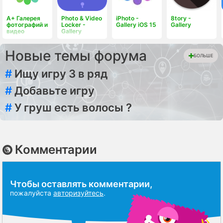
A+ Галерея
Photo & Video
iPhoto -
8tory -
фотографий и
Locker -
Gallery iOS 15
Gallery
видео
Gallery
Новые темы форума
БОЛЬШЕ
#
Ищу игру 3 в ряд
#
Добавьте игру
#
У груш есть волосы ?
Комментарии
Чтобы оставлять комментарии,
пожалуйста
авторизуйтесь
.