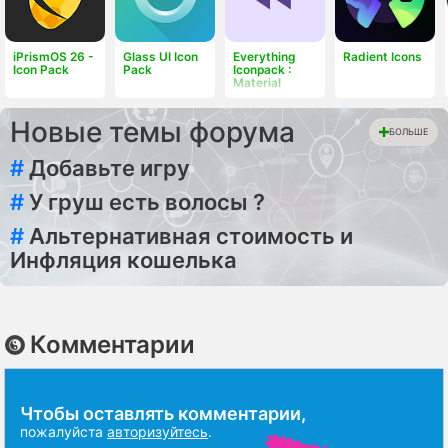
iPrismOS 26 -
Glass UI Icon
Everything
Radient Icons
Icon Pack
Pack
Iconpack :
Material
Новые темы форума
БОЛЬШЕ
#
Добавьте игру
#
У груш есть волосы ?
#
Альтернативная стоимость и
Инфляция кошелька
Комментарии
Чтобы оставлять комментарии,
пожалуйста
авторизуйтесь
.