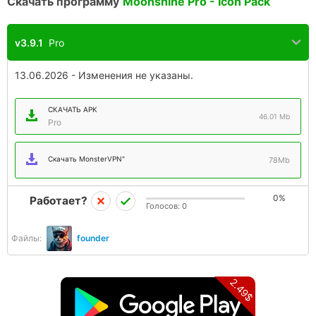
Скачать программу
Moonshine Pro - Icon Pack
v3.9.1
Pro
13.06.2026 - Изменения не указаны.
СКАЧАТЬ APK
46.01 Mb
Pro
Скачать MonsterVPN"
78Mb
0%
Работает?
Голосов:
0
Файлы:
founder
2.49$