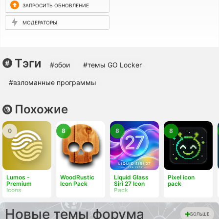
ЗАПРОСИТЬ ОБНОВЛЕНИЕ
МОДЕРАТОРЫ
Тэги
#обои
#темы GO Locker
#взломанные программы
Похожие
0
8
8
8
Lumos -
WoodRustic
Liquid Glass
Pixel icon
Premium
Icon Pack
Siri 27 Icon
pack
Icons
Pack
Новые темы форума
БОЛЬШЕ