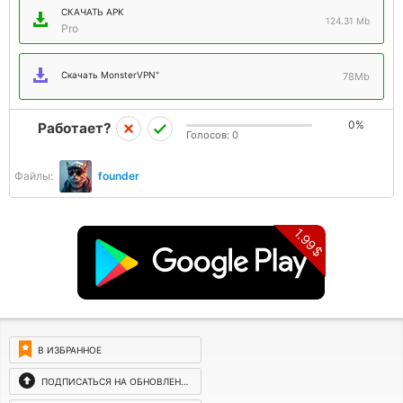
СКАЧАТЬ APK
124.31 Mb
Pro
Скачать MonsterVPN"
78Mb
0%
Работает?
Голосов:
0
Файлы:
founder
1.99$
В ИЗБРАННОЕ
ПОДПИСАТЬСЯ НА ОБНОВЛЕНИЯ