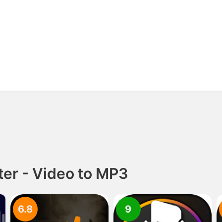
er - Video to MP3
6.8
9