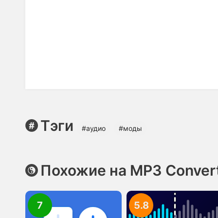
Тэги
#аудио
#моды
Похожие на MP3 Convert
7
5.8