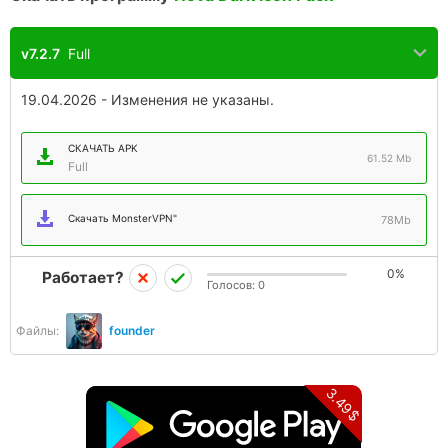
v7.2.7
Full
19.04.2026 - Изменения не указаны.
СКАЧАТЬ APK
61.52 Mb
Full
Скачать MonsterVPN"
78Mb
0%
Работает?
Голосов:
0
Файлы:
founder
3.49$