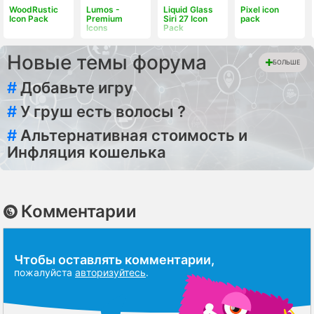
WoodRustic
Lumos -
Liquid Glass
Pixel icon
Icon Pack
Premium
Siri 27 Icon
pack
Icons
Pack
Новые темы форума
БОЛЬШЕ
#
Добавьте игру
#
У груш есть волосы ?
#
Альтернативная стоимость и
Инфляция кошелька
Комментарии
Чтобы оставлять комментарии,
пожалуйста
авторизуйтесь
.