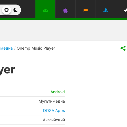
имедиа
Onemp Music Player
yer
Android
Мультимедиа
DOSA Apps
Английский