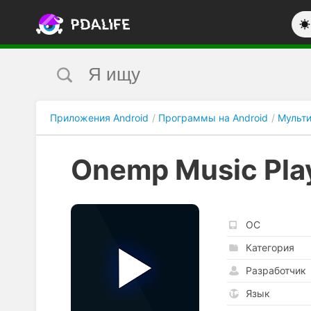
Приложения Android
Программы на Android
Мульт
Onemp Music Pla
ОС
Категория
Разработчик
Язык