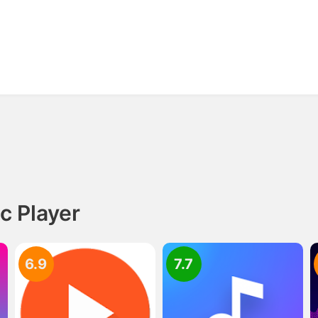
 Player
6.9
7.7