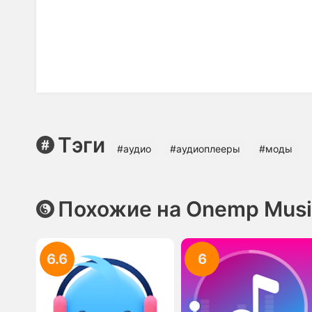
Тэги
#аудио
#аудиоплееры
#моды
Похожие на Onemp Music
6.6
6