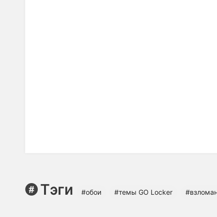
Тэги
#обои
#темы GO Locker
#взлома