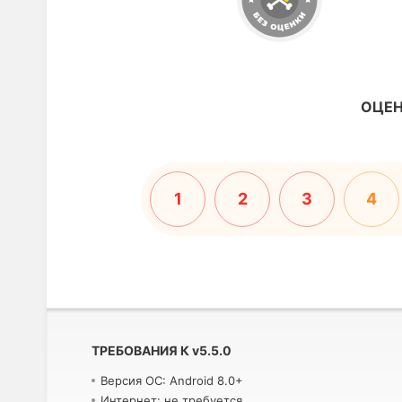
ОЦЕН
1
2
3
4
ТРЕБОВАНИЯ К
v
5.5.0
Версия ОС: Android 8.0+
Интернет: не требуется