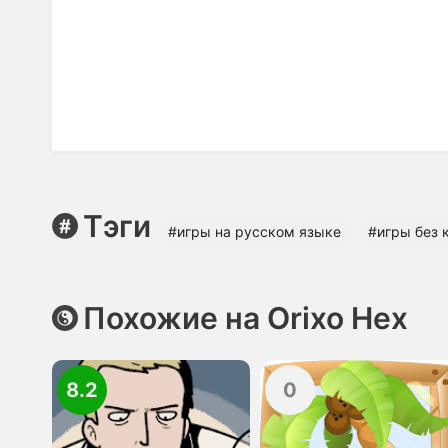
Тэги
#игры на русском языке
#игры без 
Похожие на Orixo Hex
8.2
0