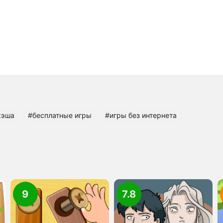
кэша
#бесплатные игры
#игры без интернета
9
7.8