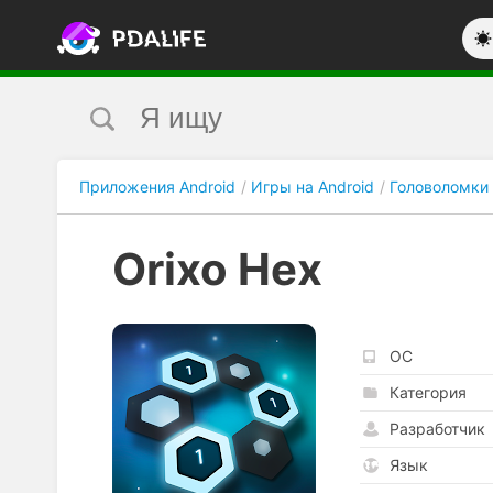
Приложения Android
Игры на Android
Головоломки
Orixo Hex
ОС
Категория
Разработчик
Язык