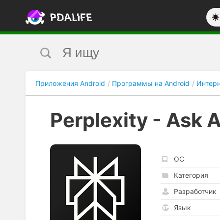
Приложения Android
Программы на Android
Интерн
Perplexity - Ask 
ОС
Категория
Разработчик
Язык