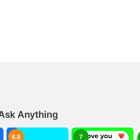
 Ask Anything
6.8
7