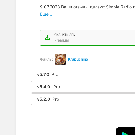
9.07.2023 Ваши отзывы делают Simple Radio
адресу simple@streema.com. Читаем все.
Ещё...
СКАЧАТЬ APK
Premium
Файлы:
Krapuchino
v5.7.0
Pro
v5.4.0
Pro
v5.2.0
Pro