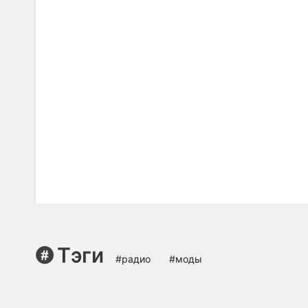
Тэги
#радио
#моды