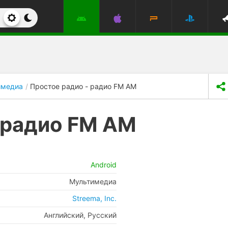
имедиа
Простое радио - радио FM AM
 радио FM AM
Android
Мультимедиа
Streema, Inc.
Английский, Русский