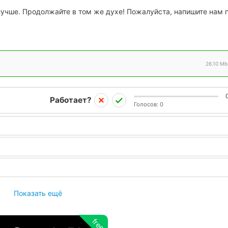
 лучше. Продолжайте в том же духе! Пожалуйста, напишите нам 
26.10 Mb
Работает?
Голосов:
0
Показать ещё
free