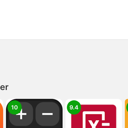
er
10
9.4