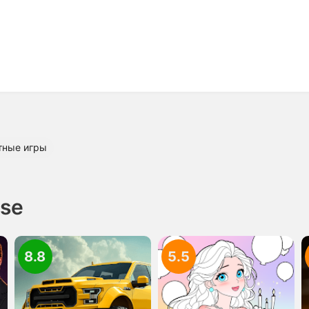
тные игры
ase
8.8
5.5