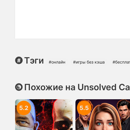
Тэги
#онлайн
#игры без кэша
#беспла
Похожие на Unsolved C
5.2
5.5