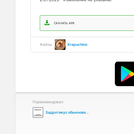
СКАЧАТЬ APK
Файлы:
Krapuchino
Порекомендовал:
Задротикус обыкновеникус