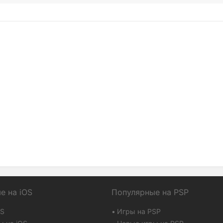
е на iOS
Популярные на PSP
OS
Игры на PSP