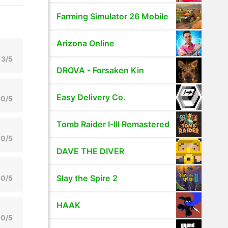
Farming Simulator 26 Mobile
Arizona Online
3/5
DROVA - Forsaken Kin
Easy Delivery Co.
0/5
Tomb Raider I-III Remastered
0/5
DAVE THE DIVER
Slay the Spire 2
0/5
HAAK
0/5