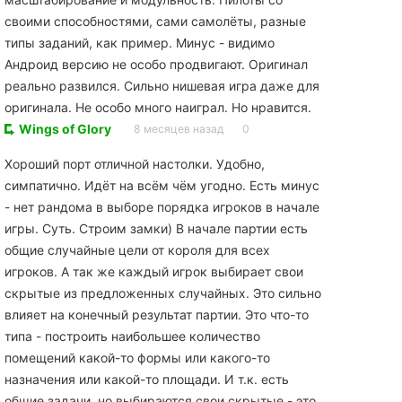
своими способностями, сами самолёты, разные
типы заданий, как пример. Минус - видимо
Андроид версию не особо продвигают. Оригинал
реально развился. Сильно нишевая игра даже для
оригинала. Не особо много наиграл. Но нравится.
Wings of Glory
8 месяцев назад
0
Хороший порт отличной настолки. Удобно,
симпатично. Идёт на всём чём угодно. Есть минус
- нет рандома в выборе порядка игроков в начале
игры. Суть. Строим замки) В начале партии есть
общие случайные цели от короля для всех
игроков. А так же каждый игрок выбирает свои
скрытые из предложенных случайных. Это сильно
влияет на конечный результат партии. Это что-то
типа - построить наибольшее количество
помещений какой-то формы или какого-то
назначения или какой-то площади. И т.к. есть
общие задачи, но выбираются свои скрытые - это