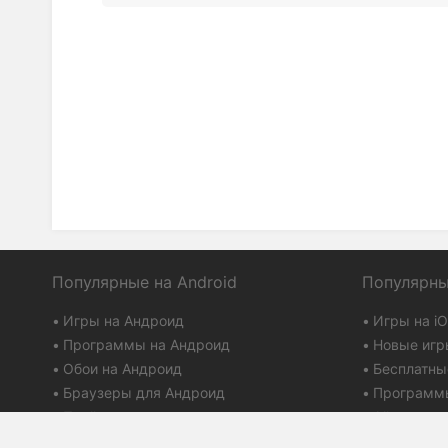
Популярные на Android
Популярны
Игры на Андроид
Игры на i
Программы на Андроид
Новые игр
Обои на Андроид
Бесплатны
Браузеры для Андроид
Программы
Плей маркет
Айтюнс