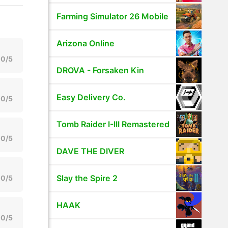
Farming Simulator 26 Mobile
Arizona Online
0/5
DROVA - Forsaken Kin
Easy Delivery Co.
0/5
Tomb Raider I-III Remastered
0/5
DAVE THE DIVER
Slay the Spire 2
0/5
HAAK
0/5