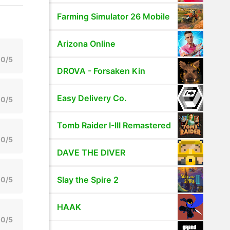
Farming Simulator 26 Mobile
Arizona Online
0/5
DROVA - Forsaken Kin
Easy Delivery Co.
0/5
Tomb Raider I-III Remastered
0/5
DAVE THE DIVER
Slay the Spire 2
0/5
HAAK
0/5