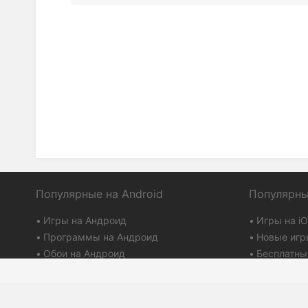
Популярные на Android
Популярны
Игры на Андроид
Игры на i
Программы на Андроид
Новые игр
Обои на Андроид
Бесплатны
Браузеры для Андроид
Программы
Плей маркет
Айтюнс