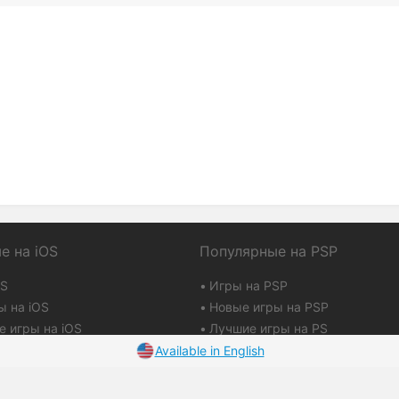
е на iOS
Популярные на PSP
OS
Игры на PSP
ы на iOS
Новые игры на PSP
е игры на iOS
Лучшие игры на PS
 на iOS
Available in English