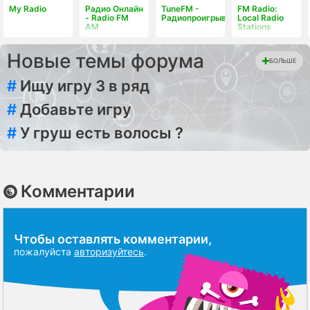
My Radio
Радио Онлайн
TuneFM -
FM Radio:
- Radio FM
Радиопроигрыватель
Local Radio
AM
Stations
Новые темы форума
БОЛЬШЕ
#
Ищу игру 3 в ряд
#
Добавьте игру
#
У груш есть волосы ?
Комментарии
Чтобы оставлять комментарии,
пожалуйста
авторизуйтесь
.