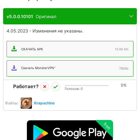
v5.0.0.10101
Оригинал
4.05.2023 - Изменения не указаны.
СКАЧАТЬ APK
19.88 Mb
Скачать MonsterVPN"
78Mb
0%
Работает?
Голосов:
0
Файлы:
Krapuchino
free